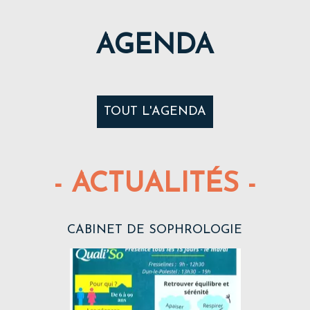
AGENDA
TOUT L'AGENDA
- ACTUALITÉS -
CABINET DE SOPHROLOGIE
C