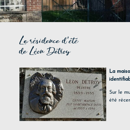
La résidence d'été
de Léon Detroy
La maiso
identifia
Sur le mu
été réce